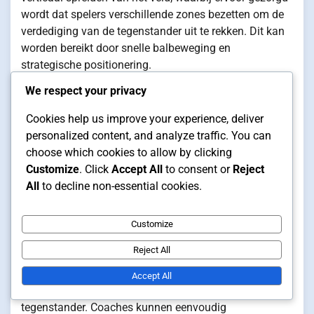
wordt dat spelers verschillende zones bezetten om de
verdediging van de tegenstander uit te rekken. Dit kan
worden bereikt door snelle balbeweging en
strategische positionering.
We respect your privacy
Bovendien moeten spelers worden getraind om open
ruimtes te herkennen en te benutten. Wanneer
Cookies help us improve your experience, deliver
bijvoorbeeld een aanvaller verdedigers wegtrekt, kan
personalized content, and analyze traffic. You can
een andere een run maken in het vacante gebied, wat
choose which cookies to allow by clicking
scoringskansen creëert. Het benutten van overlappen
Customize
. Click
Accept All
to consent or
Reject
en diagonale runs kan het ruimtegebruik verder
All
to decline non-essential cookies.
verbeteren.
Tactische flexibiliteit
Customize
Reject All
De 1-1-3 formatie biedt aanzienlijke tactische
flexibiliteit, waardoor teams hun aanpak kunnen
Accept All
aanpassen op basis van de speelstijl van de
tegenstander. Coaches kunnen eenvoudig