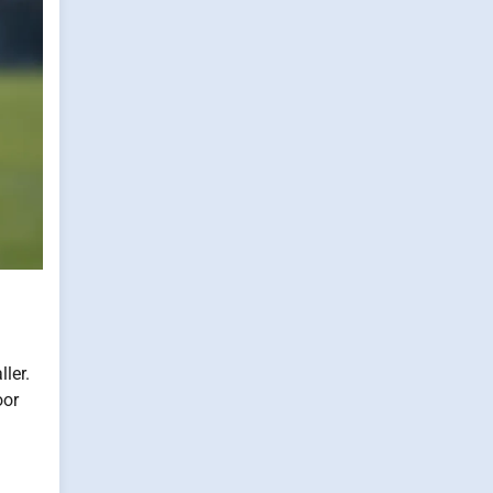
ler.
oor